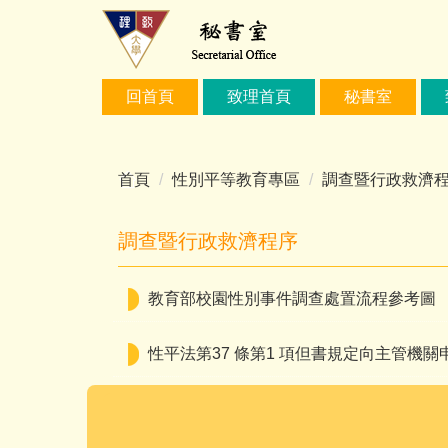
跳
到
主
要
回首頁
致理首頁
秘書室
內
容
區
首頁
性別平等教育專區
調查暨行政救濟
調查暨行政救濟程序
教育部校園性別事件調查處置流程參考圖
性平法第37 條第1 項但書規定向主管機