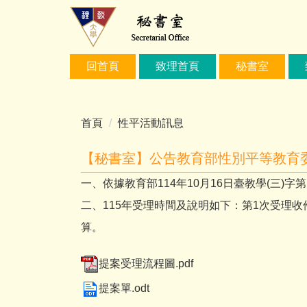
跳
到
主
要
回首頁
致理首頁
秘書室
內
容
區
首頁
性平活動訊息
【秘書室】公告教育部性別平等教育委
一、依據教育部114年10月16日臺教學(三)字第1
二、115年受理時間及說明如下：第1次受理收
算。
提案受理流程圖.pdf
提案單.odt